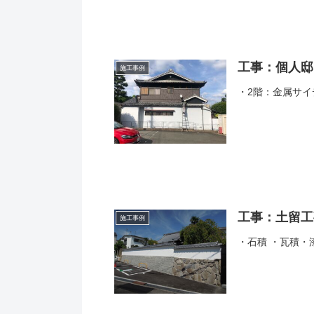
工事：個人邸
施工事例
・2階：金属サイ
工事：土留工
施工事例
・石積 ・瓦積・