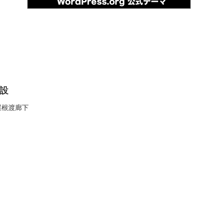
設
屋根渡廊下