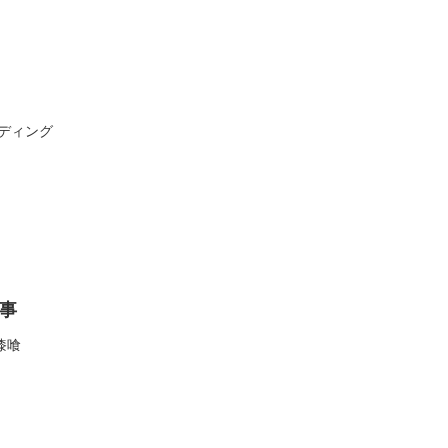
ディング
事
漆喰