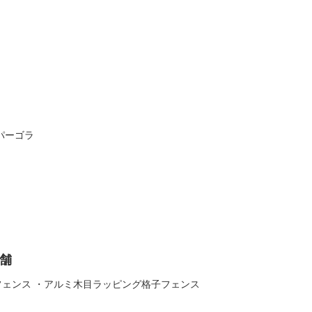
パーゴラ
舗
フェンス ・アルミ木目ラッピング格子フェンス